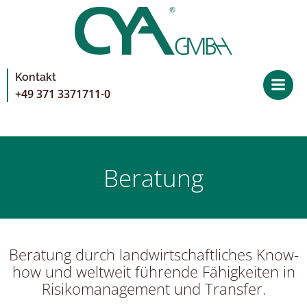
Zum
Inhalt
springen
Kontakt
+49 371 3371711-0
Beratung
Beratung durch landwirtschaftliches Know-
how und weltweit führende Fähigkeiten in
Risikomanagement und Transfer.