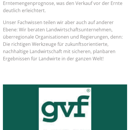
Erntemengenprognose, was den Verkauf vor der Ernte
deutlich erleichtert.
Unser Fachwissen teilen wir aber auch auf anderer
Ebene: Wir beraten Landwirtschaftsunternehmen,
überregionale Organisationen und Regierungen, denn:
Die richtigen Werkzeuge für zukunftsorientierte,
nachhaltige Landwirtschaft mit sicheren, planbaren
Ergebnissen für Landwirte in der ganzen Welt!